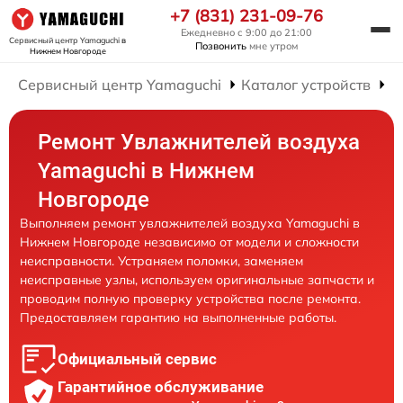
+7 (831) 231-09-76
Ежедневно с 9:00 до 21:00
Сервисный центр Yamaguchi
в
Позвонить
мне утром
Нижнем Новгороде
Сервисный центр Yamaguchi
Каталог устройств
Р
Ремонт Увлажнителей воздуха
Yamaguchi в Нижнем
Новгороде
Выполняем ремонт увлажнителей воздуха Yamaguchi в
Нижнем Новгороде независимо от модели и сложности
неисправности. Устраняем поломки, заменяем
неисправные узлы, используем оригинальные запчасти и
проводим полную проверку устройства после ремонта.
Предоставляем гарантию на выполненные работы.
Официальный сервис
Гарантийное обслуживание