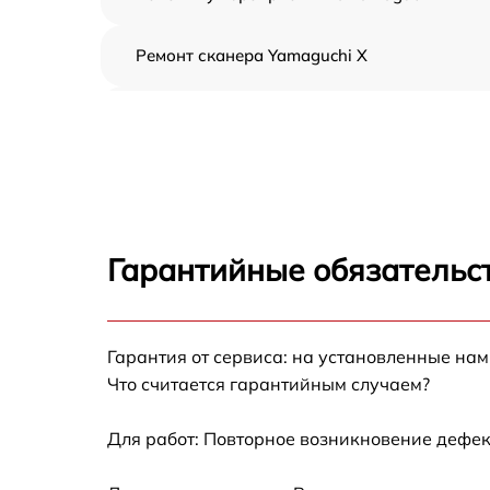
Ремонт сканера Yamaguchi X
Ремонт электропроводки Yamaguchi X
Ремонт пульта управления Yamaguchi X
Ремонт пневмосистемы Yamaguchi X
Гарантийные обязательс
Ремонт пневмокамеры Yamaguchi X
Гарантия от сервиса: на установленные нам
Замена сканера Yamaguchi X
Что считается гарантийным случаем?
Замена блока питания Yamaguchi X
Для работ: Повторное возникновение дефек
Прошивка Yamaguchi X