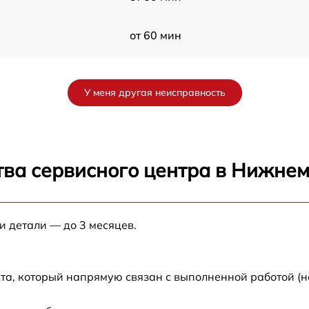
от 60 мин
от 60 мин
У меня другая неисправность
от 60 мин
от 60 мин
тва сервисного центра в Нижне
от 60 мин
и детали — до 3 месяцев.
от 60 мин
от 60 мин
та, который напрямую связан с выполненной работой (н
от 60 мин