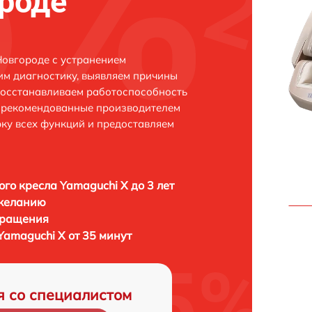
роде
овгороде с устранением
м диагностику, выявляем причины
восстанавливаем работоспособность
и рекомендованные производителем
рку всех функций и предоставляем
го кресла Yamaguchi X до 3 лет
 желанию
бращения
Yamaguchi X от 35 минут
я со специалистом