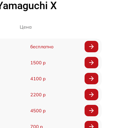
Yamaguchi X
Цена
бесплатно
1500 р
4100 р
2200 р
4500 р
700 р